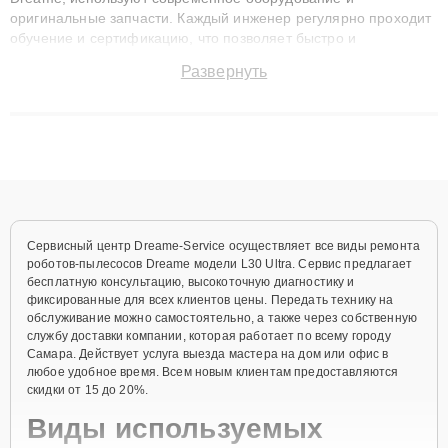
оригинальные запчасти. Каждый инженер регулярно проходит
обучение и сертификацию, что позволяет быстро и
точноdiagnostikировать поломки и восстанавливать технику с
Развернуть
сохранением гарантии до 3 лет. Наши мастера решают
сложные случаи: от замены матриц и материнских плат до
ремонта после залития и восстановления данных. Благодаря
высокой квалификации и ответственному подходу клиенты
получают быстрый, качественный ремонт и понятные
объяснения по результатам диагностики.
Сервисный центр Dreame-Service осуществляет все виды ремонта
роботов-пылесосов Dreame модели L30 Ultra. Сервис предлагает
бесплатную консультацию, высокоточную диагностику и
фиксированные для всех клиентов цены. Передать технику на
обслуживание можно самостоятельно, а также через собственную
службу доставки компании, которая работает по всему городу
Самара. Действует услуга выезда мастера на дом или офис в
любое удобное время. Всем новым клиентам предоставляются
скидки от 15 до 20%.
Виды используемых