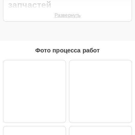
запчастей
Развернуть
Для ремонта робота-пылесоса модели L30 Ultra предлагаются как
оригинальные комплектующие бренда Dreame, так и качественные
аналоги фирменных деталей. Выбор варианта запчастей или
качества аналогичных комплектующих всегда остается за
клиентом.
Как определиться с выбором запчастей:
Фото процесса работ
Если устройство свежей модели и есть планы на
активное использование устройства дольше
года, рекомендуется выбор оригинальных
запчастей.
При наличии планов в скором времени заменить
устройство на более современное, лучше
рассмотреть вариант с использованием
качественного аналога брендовой детали.
Так или иначе, при ремонте будут использованы исключительно
высококачественные запчасти, будь это 100% оригинал, или
надежные аналоги проверенных и зарекомендовавших себя
производителей.